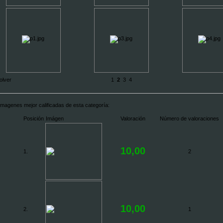
olver
1
2
3
4
imagenes mejor calificadas de esta categoría:
Posición
Imágen
Valoración
Número de valoraciones
10,00
1.
2
10,00
2.
1