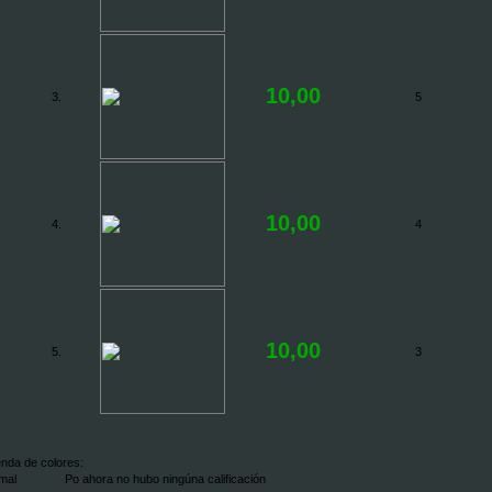
10,00
3.
5
10,00
4.
4
10,00
5.
3
nda de colores:
mal
Po ahora no hubo ningúna calificación